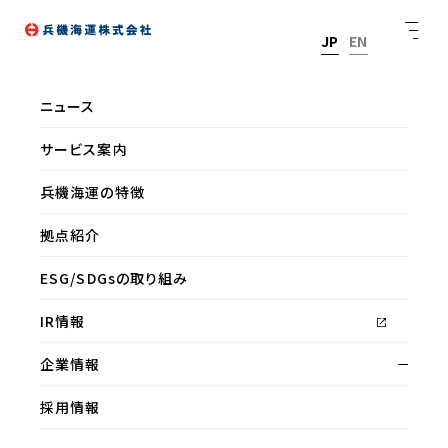
JP
EN
お問い合わせ
ニュース
サービス案内
兵機海運株式会社のホームページをご覧いただきありがとうご
兵機海運の特徴
ざいます。
弊社へのお問い合わせにつきましては、以下のフォームよりご連
拠点紹介
絡ください。
ESG/SDGsの取り組み
下記に必要事項を入力後、送信ボタンを押してください。
IR情報
折り返しメールにてご回答いたします。
企業情報
お名前
採用情報